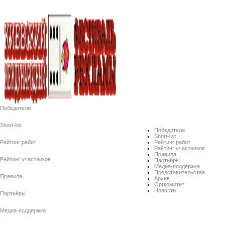
Победители
Short-list
Победители
Short-list
Рейтинг работ
Рейтинг работ
Рейтинг участников
Правила
Рейтинг участников
Партнёры
Медиа-поддержка
Представительства
Правила
Архив
Оргкомитет
Новости
Партнёры
Медиа-поддержка