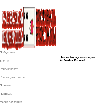
Победители
Цю сторiнку ще не вигадано
AdFestival Forever!
Short-list
Рейтинг работ
Рейтинг участников
Правила
Партнёры
Медиа-поддержка