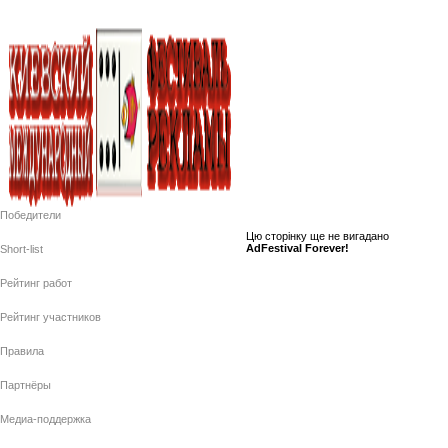
Победители
Цю сторiнку ще не вигадано
AdFestival Forever!
Short-list
Рейтинг работ
Рейтинг участников
Правила
Партнёры
Медиа-поддержка