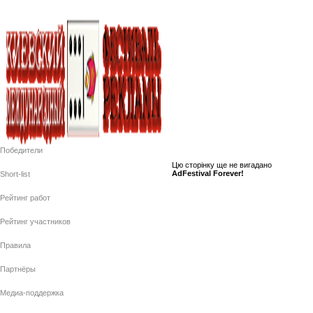
Победители
Цю сторiнку ще не вигадано
AdFestival Forever!
Short-list
Рейтинг работ
Рейтинг участников
Правила
Партнёры
Медиа-поддержка